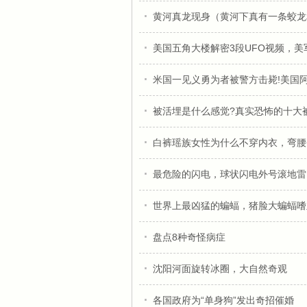
黄河真龙现身（黄河下真有一条蛟龙
美国五角大楼解密3段UFO视频，
米国一见义勇为者被警方击毙!美国
被活埋是什么感觉?真实恐怖的十大
白裤瑶族女性为什么不穿内衣，弯腰
最危险的闪电，球状闪电外号滚地雷
世界上最凶猛的蝙蝠，猪脸大蝙蝠嗜
盘点8种奇怪病症
沈阳河面旋转冰圈，大自然奇观
各国政府为“单身狗”发出奇招催婚