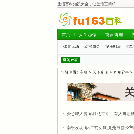
生活百科知识大全，让生活更简单
首页
人生感悟
寓言哲理
体育运动
动漫周边
娱乐明星
幽默
奇闻异事
当前位置:
主页
天下奇闻
奇闻异事
>
>
>
变态吃人魔阿明.迈韦斯：有人自愿
南极发现8亿年前女孩,竟是白雪公