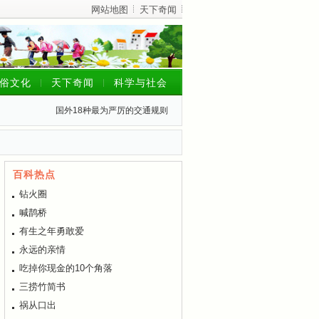
网站地图
天下奇闻
俗文化
天下奇闻
科学与社会
国外18种最为严厉的交通规则
百科热点
钻火圈
喊鹊桥
有生之年勇敢爱
永远的亲情
吃掉你现金的10个角落
三捞竹简书
祸从口出