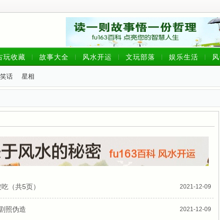
古玩收藏
故事大全
风水开运
文玩部落
娱乐生活
风
笑话
星相
被吃（共5页）
2021-12-09
主剧照伪造
2021-12-09