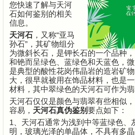
您快速了解与天河
石如何鉴别的相关
信息。
天河石
，又称“亚马
孙石”，其矿物组分
为微斜长石，是钾长石的一个品种，
和铯而呈绿色、蓝绿色和天蓝色，微
是典型的酸性花岗伟晶岩的造岩矿物
大，很早就被用在饰品材料，也是一
材料，其中翠绿色的天河石可作为翡
天河石仅仅是颜色与翡翠有些相似，
容易，
天河石真伪鉴别
要点如下：
1、天河石通常为浅到中等蓝绿色、
明，玻璃光泽的单晶体，不具有多晶