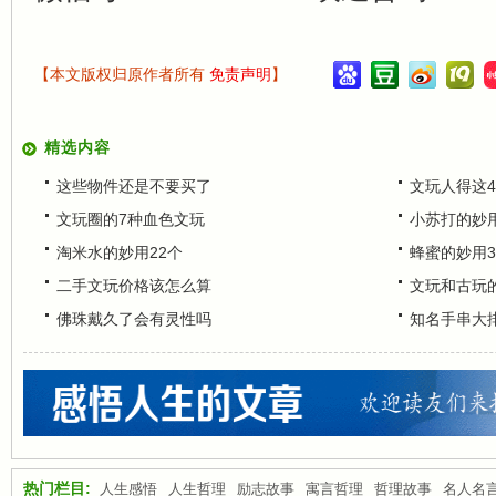
【本文版权归原作者所有
免责声明
】
精选内容
这些物件还是不要买了
文玩人得这
文玩圈的7种血色文玩
小苏打的妙
淘米水的妙用22个
蜂蜜的妙用3
二手文玩价格该怎么算
文玩和古玩
佛珠戴久了会有灵性吗
知名手串大
热门栏目:
人生感悟
人生哲理
励志故事
寓言哲理
哲理故事
名人名