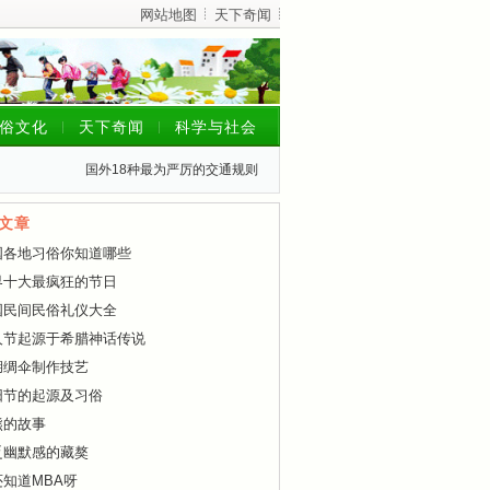
网站地图
天下奇闻
俗文化
天下奇闻
科学与社会
国外18种最为严厉的交通规则
文章
国各地习俗你知道哪些
界十大最疯狂的节日
国民间民俗礼仪大全
人节起源于希腊神话传说
湖绸伞制作技艺
阳节的起源及习俗
熊的故事
乏幽默感的藏獒
还知道MBA呀