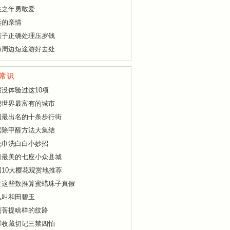
生之年勇敢爱
远的亲情
孩子正确处理压岁钱
海周边短途游好去处
常识
湾没体验过这10项
秘世界最富有的城市
国最出名的十条步行街
居除甲醛方法大集结
毛巾洗白白小妙招
日最美的七座小众县城
国10大樱花观赏地推荐
住这些数推算蜜蜡珠子真假
么叫和田碧玉
刚菩提啥样的纹路
翠收藏切记三禁四怕