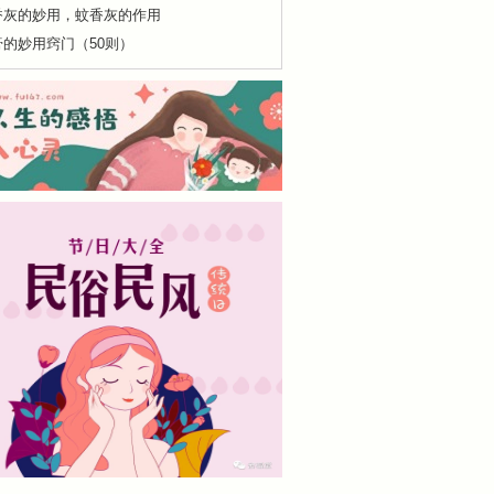
香灰的妙用，蚊香灰的作用
膏的妙用窍门（50则）