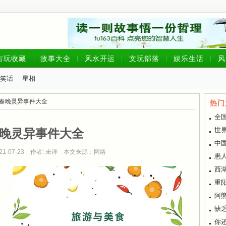
古玩收藏
故事大全
风水开运
文玩部落
娱乐生活
风
笑话
星相
 春晚灵异事件大全
热门
全
世
晚灵异事件大全
中
021-07-23 作者: 未详 本文来源：网络
愚
西
重
阿
缺
你