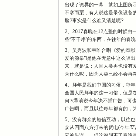
出现了诡异的一幕，就如上图所示
不寒而栗，有人说这是录像设备
脸?事实是什么谁又清楚呢?
2、2017春晚在12点整的时
些“不干净”的东西，在往年的春
3、吴秀波和韦唯合唱《爱的奉献
爱的源泉”!是他在无意中这么唱
来，就是说：人间人类再也没有
为什么呢，因为人类已经不会再存在
4、拜年是我们中国的习俗，每
全国人民拜年的这一习俗，但是在
何?(导演说今年决不插广告，可
广告啊，而且以往每年都有的，为
5、没有群众的短信互动，以往
众从四面八方打来的贺电(今年
它的失误，，但这说明不了春晚