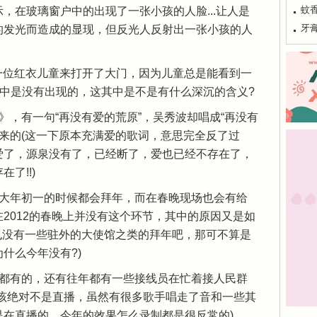
蚊
，在玻璃窗户中的出现了一张小孩的人脸...让人是
牙
的发光而造成的显现，但反光人反射出一张小孩的人
候由一位红衣儿童来打开了大门，因为儿童总是能看到一
晚中是没有出现的，这其中是不是有什么深沉的含义?
》，有一句“再没有爱的荒原”，吴秀波却唱成“再没有
出来的(这一下原本充满爱的歌词，意思完全反了过
爱了，源泉没有了，已经断了，爱也已经不存在了，
了!!)
年大年初一的时候都会拜年，而在春晚现场也会有给
2012的春晚上并没有这个环节，其中的原因又是如
也没有一些驻外的大使馆之类的拜年吧，那可不算是
什么今年没有?)
也都有的，还有往年都有一些接线员在忙着接人民群
应该绝对不是直播，虽然有很多歌手唱走了音和一些其
是在直播的，今年的效果怎么录制都是很反常的)