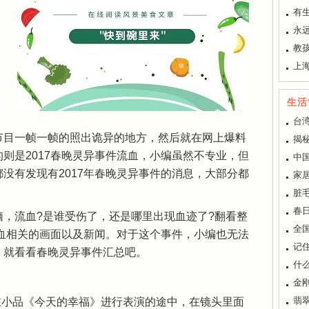
有
永
教
上
生活
台
节目一帧一帧的照出诡异的地方，然后就在网上爆料
揭
则是2017春晚灵异事件流血，小编虽然不专业，但
中
没有发现有2017年春晚灵异事件的消息，大部分都
家
脏
春
，流血?是谁受伤了，还是哪里出现血迹了?翻看整
全
流血相关的画面以及新闻。对于这个事件，小编也无法
记
，就看看春晚灵异事件汇总吧。
什
金
翡
，在小品《今天的幸福》进行表演的途中，在镜头里面